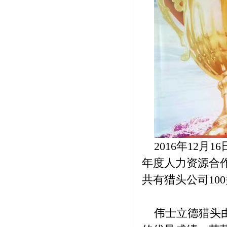
2016
年
12
月
16
年度人力资源合
共有猎头公司10
伟士立德猎头