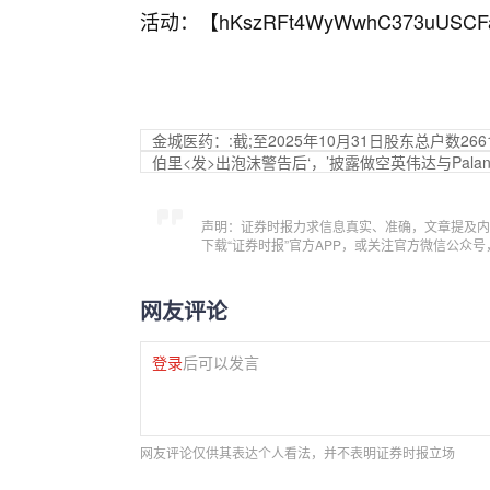
活动：【
hKszRFt4WyWwhC373uUSCF
金城医药：:截;至2025年10月31日股东总户数266
伯里<发>出泡沫警告后‘，’披露做空英伟达与Palant
声明：证券时报力求信息真实、准确，文章提及内
下载“证券时报”官方APP，或关注官方微信公众
网友评论
登录
后可以发言
网友评论仅供其表达个人看法，并不表明证券时报立场